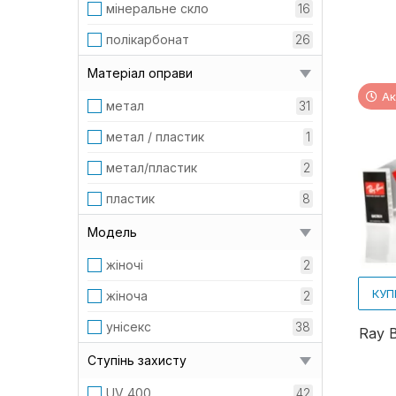
мінеральне скло
16
полікарбонат
26
Матеріал оправи
Ак
метал
31
метал / пластик
1
метал/пластик
2
пластик
8
Модель
жіночі
2
КУП
жіноча
2
унісекс
38
Ray 
Ступінь захисту
UV 400
42