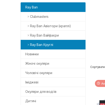
Ray Ban
Clubmasters
Ray Ban Авіатори (краплі)
Ray Ban Вайфаєри
Ray Ban Круглі
Новинки
Жіночі окуляри
Сортувати
Чоловічі окуляри
Іміджеві
Ак
Окуляри для водіїв
Дитячі