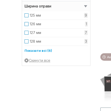
22 мм
9
Ширина оправи
25 мм
4
125 мм
9
30 мм
1
126 мм
1
127 мм
7
128 мм
3
130 мм
4
Показати всі (6)
Ак
133 мм
2
135 мм
7
139 мм
5
142 мм
2
145 мм
2