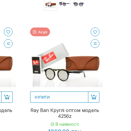
Акція
КУПИТИ
одель
Ray Ban Круглі оптом модель
4256z
В наявності