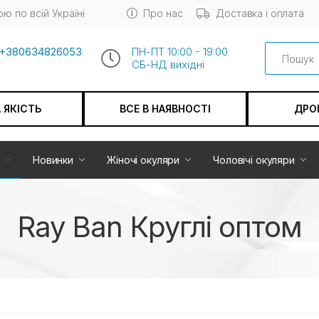
ю по всій Україні
Про нас
Доставка і оплата
Search
+380634826053
ПН-ПТ 10:00 - 19:00
СБ-НД вихiдні
А ЯКІСТЬ
ВСЕ В НАЯВНОСТІ
ДРО
Новинки
Жіночі окуляри
Чоловічі окуляри
Ray Ban Круглі оптом