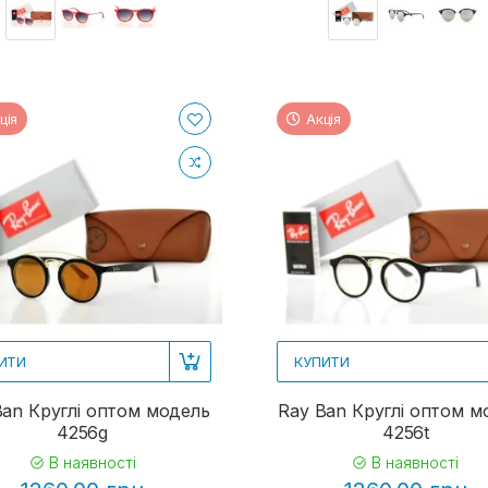
ція
Акція
ИТИ
КУПИТИ
Ban Круглі оптом модель
Ray Ban Круглі оптом м
4256g
4256t
В наявності
В наявності