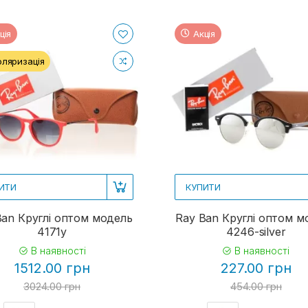
ція
Акція
оляризація
ИТИ
КУПИТИ
Ban Круглі оптом модель
Ray Ban Круглі оптом м
4171y
4246-silver
В наявності
В наявності
1512.00 грн
227.00 грн
3024.00 грн
454.00 грн