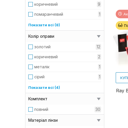
коричневий
9
Ак
помаранчевий
1
прозорий
1
Показати всі (8)
П
ртутний
3
Колір оправи
сірий
4
золотий
12
синє дзеркало
1
коричневий
2
синій
4
металік
1
срібне дзеркало
1
сірий
1
КУП
темно-фіолетовий
1
срібний
9
Показати всі (4)
Ray 
чорний
7
темно-коричневий
1
Комплект
червоний
1
повний
30
чорний
15
Матеріал лінзи