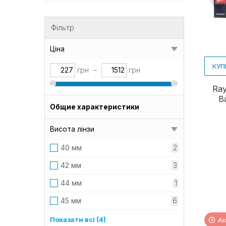
Фільтр
Ціна
КУП
грн
–
грн
Ray
B
Общие характеристики
Висота лінзи
40 мм
2
42 мм
3
44 мм
1
45 мм
6
46 мм
2
Показати всі (4)
Ак