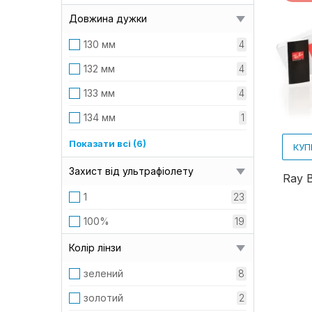
47 мм
12
Довжина дужки
48 мм
9
130 мм
4
50 мм
7
132 мм
4
133 мм
4
134 мм
1
135 мм
17
Показати всі (6)
КУП
137 мм
1
Захист від ультрафіолету
Ray 
138 мм
1
1
23
139 мм
1
100%
19
140 мм
7
Колір лінзи
145 мм
2
зелений
8
золотий
2