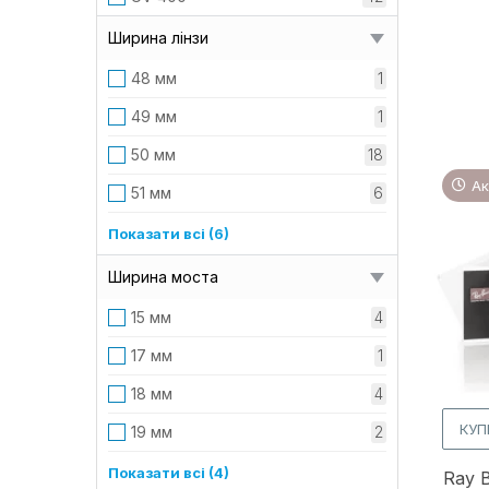
Ширина лінзи
48 мм
1
49 мм
1
50 мм
18
Ак
51 мм
6
51мм
1
Показати всі (6)
52 мм
9
Ширина моста
53 мм
1
15 мм
4
54 мм
2
17 мм
1
55 мм
2
18 мм
4
57 мм
1
КУП
19 мм
2
20 мм
17
Показати всі (4)
Ray 