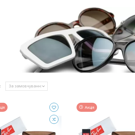
:
ція
Акція