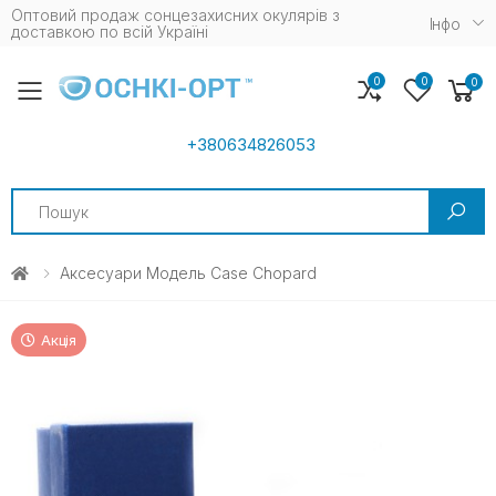
Оптовий продаж сонцезахисних окулярів з
Iнфо
доставкою по всій Україні
0
0
0
Toggle mobile menu
+380634826053
Search
Аксесуари Модель Case Chopard
Акція