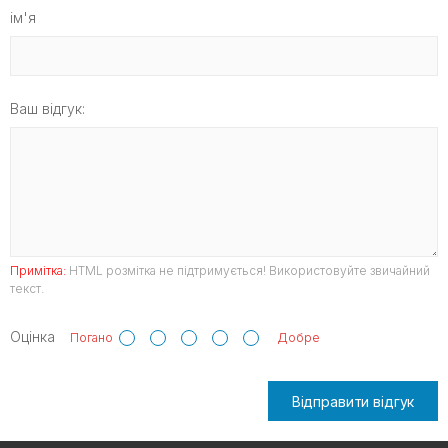
ім'я
Ваш відгук:
Примітка:
HTML розмітка не підтримується! Використовуйте звичайний
текст.
Оцінка
Погано
Добре
Відправити відгук