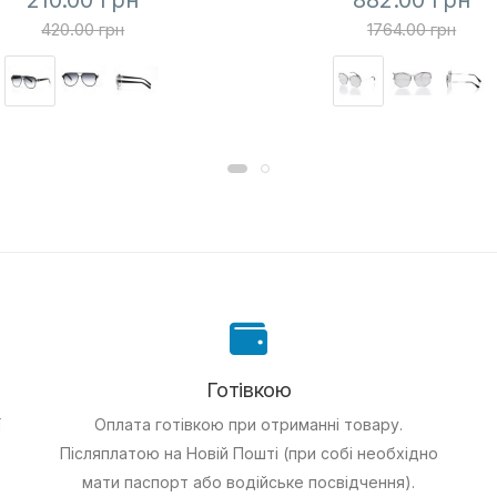
210.00 грн
882.00 грн
420.00 грн
1764.00 грн
Готівкою
ї
Оплата готівкою при отриманні товару.
Післяплатою на Новій Пошті (при собі необхідно
мати паспорт або водійське посвідчення).