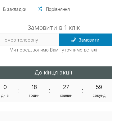
В закладки
Порівняння
Замовити в 1 клік
Замовити
Ми передзвонимо Вам і уточнимо деталі
До кінця акції
0
18
27
58
:
:
:
днів
годин
хвилин
секунд