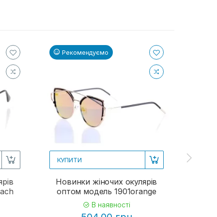
Рекомендуємо
Ре
КУПИТИ
КУП
ярів
Новинки жіночих окулярів
Жіно
each
оптом модель 1901orange
В наявності