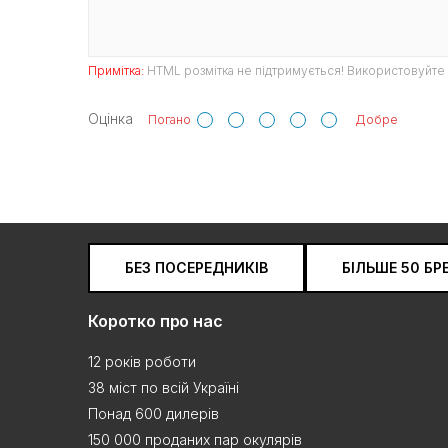
Примітка:
HTML розмітка не підтримується! Використовуйте 
Оцінка
Погано
Добре
БЕЗ ПОСЕРЕДНИКІВ
БІЛЬШЕ 50 БР
Коротко про нас
12 років роботи
38 міст по всій Україні
Понад 600 дилерів
150 000 проданих пар окулярів