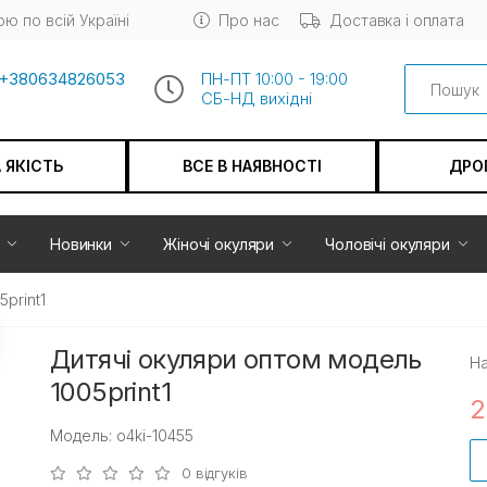
ю по всій Україні
Про нас
Доставка і оплата
Search
+380634826053
ПН-ПТ 10:00 - 19:00
СБ-НД вихiдні
А ЯКІСТЬ
ВСЕ В НАЯВНОСТІ
ДРО
Новинки
Жіночі окуляри
Чоловічі окуляри
print1
Дитячі окуляри оптом модель
На
1005print1
2
Модель: o4ki-10455
0 відгуків