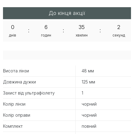
До кінця акції
0
6
35
1
:
:
:
днів
годин
хвилин
секунд
Висота лінзи
48 мм
Довжина дужки
125 мм
Захист від ультрафіолету
1
Колір лінзи
чорний
Колір оправи
чорний
Комплект
повний