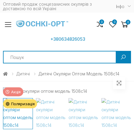
Оптовий продаж сонцезахисних окулярів з
Iнфо
доставкою по всій Україні
0
0
0
Toggle mobile menu
+380634826053
Search
Дитячі
Дитячі Окуляри Оптом Модель 1508c14
Акція
Поляризація