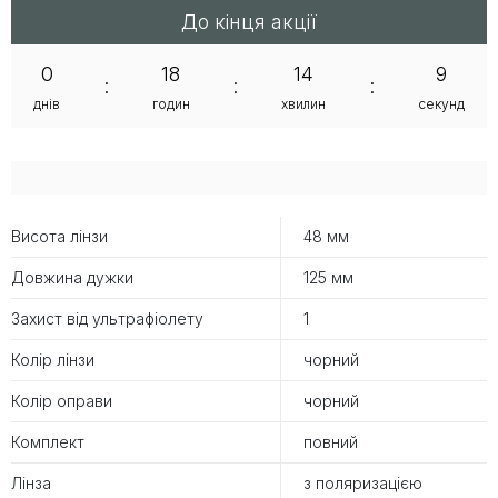
До кінця акції
0
18
14
8
:
:
:
днів
годин
хвилин
секунд
Висота лінзи
48 мм
Довжина дужки
125 мм
Захист від ультрафіолету
1
Колір лінзи
чорний
Колір оправи
чорний
Комплект
повний
Лінза
з поляризацією