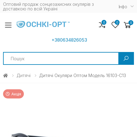
Оптовий продаж сонцезахисних окулярів з
Iнфо
доставкою по всій Україні
0
0
0
Toggle mobile menu
+380634826053
Search
Дитячі
Дитячі Окуляри Оптом Модель 16103-С13
Акція