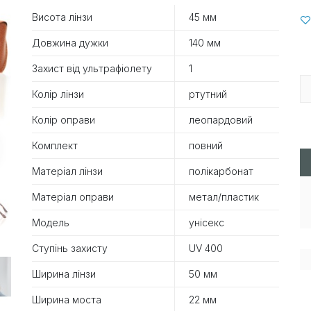
Висота лінзи
45 мм
Довжина дужки
140 мм
Захист від ультрафіолету
1
Колір лінзи
ртутний
Колір оправи
леопардовий
Комплект
повний
Матеріал лінзи
полікарбонат
Матеріал оправи
метал/пластик
Модель
унісекс
Ступінь захисту
UV 400
Ширина лінзи
50 мм
Ширина моста
22 мм