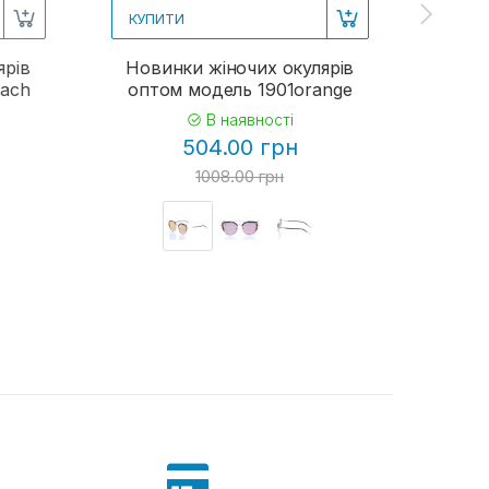
КУПИТИ
КУП
ярів
Новинки жіночих окулярів
Жіно
each
оптом модель 1901orange
В наявності
504.00 грн
1008.00 грн