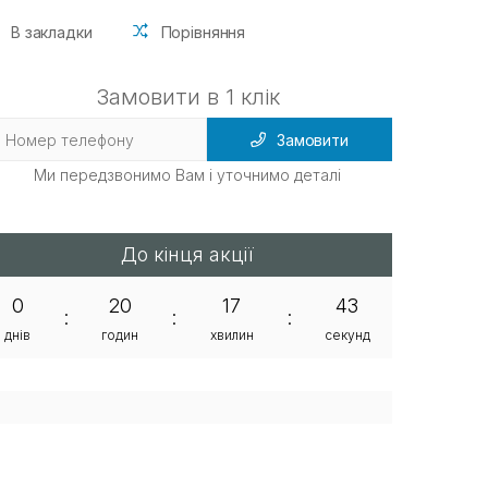
В закладки
Порівняння
Замовити в 1 клік
Замовити
Ми передзвонимо Вам і уточнимо деталі
До кінця акції
0
20
17
42
:
:
:
днів
годин
хвилин
секунд