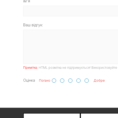
ім'я
Ваш відгук:
Примітка:
HTML розмітка не підтримується! Використовуйте 
Оцінка
Погано
Добре