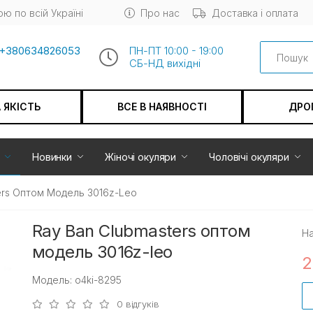
ю по всій Україні
Про нас
Доставка і оплата
Search
+380634826053
ПН-ПТ 10:00 - 19:00
СБ-НД вихiдні
А ЯКІСТЬ
ВСЕ В НАЯВНОСТІ
ДРО
Новинки
Жіночі окуляри
Чоловічі окуляри
ers Оптом Модель 3016z-Leo
Ray Ban Clubmasters оптом
На
модель 3016z-leo
2
Модель: o4ki-8295
0 відгуків