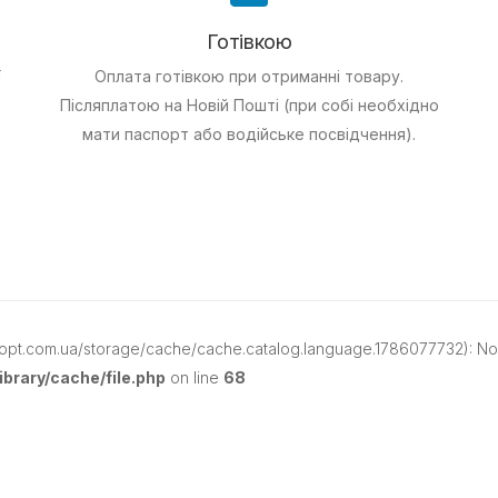
Готівкою
ї
Оплата готівкою при отриманні товару.
Післяплатою на Новій Пошті (при собі необхідно
мати паспорт або водійське посвідчення).
opt.com.ua/storage/cache/cache.catalog.language.1786077732): No s
brary/cache/file.php
on line
68