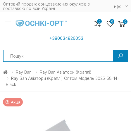
Оптовий продаж сонцезахисних окулярів з
Iнфо
доставкою по всій Україні
0
0
0
Toggle mobile menu
+380634826053
Search
Ray Ban
Ray Ban Авіатори (краплі)
Ray Ban Авіатори (краплі) Оптом Модель 3025-58-14-
Black
Акція