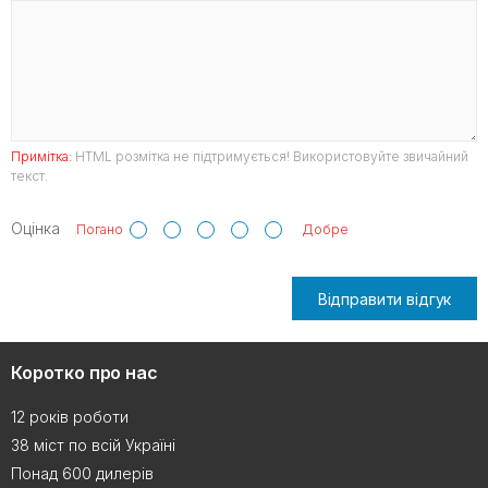
Примітка:
HTML розмітка не підтримується! Використовуйте звичайний
текст.
Оцінка
Погано
Добре
Відправити відгук
Коротко про нас
12 років роботи
38 міст по всій Україні
Понад 600 дилерів