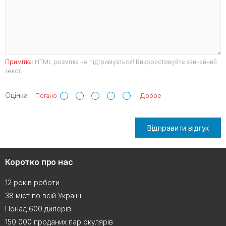
Примітка:
HTML розмітка не підтримується! Використовуйте звичайний
текст.
Оцінка
Погано
Добре
Відправити відгук
Коротко про нас
12 років роботи
38 міст по всій Україні
Понад 600 дилерів
150 000 проданих пар окулярів