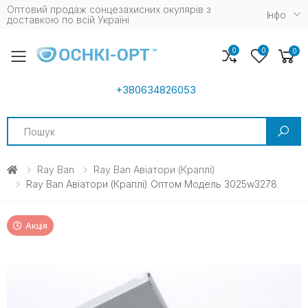
Оптовий продаж сонцезахисних окулярів з
Iнфо
доставкою по всій Україні
0
0
0
Toggle mobile menu
+380634826053
Search
Ray Ban
Ray Ban Авіатори (краплі)
Ray Ban Авіатори (краплі) Оптом Модель 3025w3278
Акція