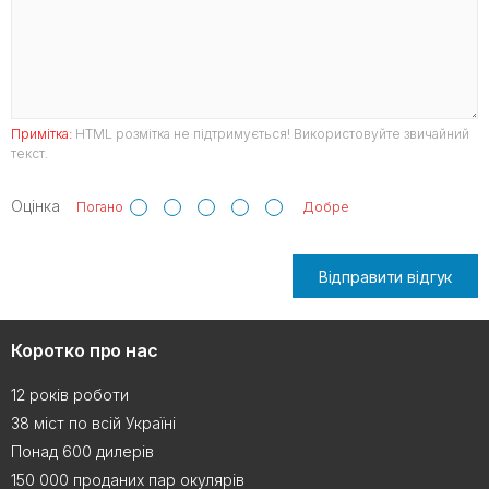
Примітка:
HTML розмітка не підтримується! Використовуйте звичайний
текст.
Оцінка
Погано
Добре
Відправити відгук
Коротко про нас
12 років роботи
38 міст по всій Україні
Понад 600 дилерів
150 000 проданих пар окулярів