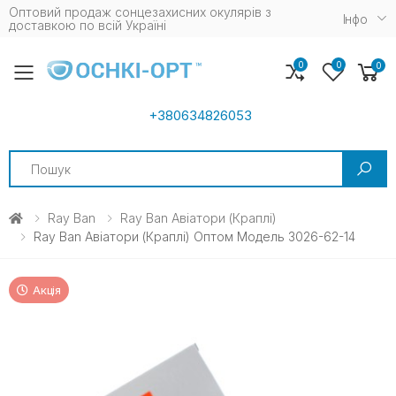
Оптовий продаж сонцезахисних окулярів з
Iнфо
доставкою по всій Україні
0
0
0
Toggle mobile menu
+380634826053
Search
Ray Ban
Ray Ban Авіатори (краплі)
Ray Ban Авіатори (краплі) Оптом Модель 3026-62-14
Акція