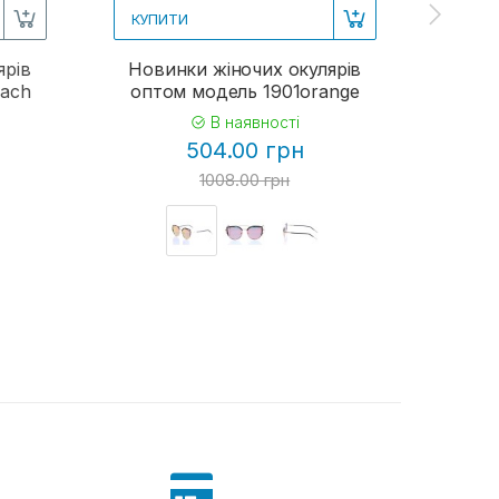
КУПИТИ
КУП
ярів
Новинки жіночих окулярів
Жіно
each
оптом модель 1901orange
В наявності
504.00 грн
1008.00 грн