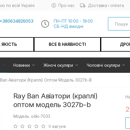
ю по всій Україні
Про нас
Доставка і оплата
Search
+380634826053
ПН-ПТ 10:00 - 19:00
СБ-НД вихiдні
А ЯКІСТЬ
ВСЕ В НАЯВНОСТІ
ДРО
Новинки
Жіночі окуляри
Чоловічі окуляри
 Ban Авіатори (краплі) Оптом Модель 3027b-B
Ray Ban Авіатори (краплі)
На
оптом модель 3027b-b
2
Модель: o4ki-7033
0 відгуків