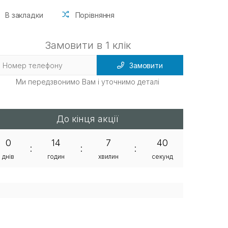
В закладки
Порівняння
Замовити в 1 клік
Замовити
Ми передзвонимо Вам і уточнимо деталі
До кінця акції
0
14
7
39
:
:
:
днів
годин
хвилин
секунд