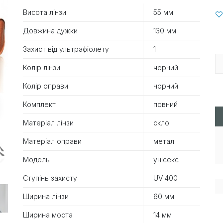
Висота лінзи
55 мм
Довжина дужки
130 мм
Захист від ультрафіолету
1
Колір лінзи
чорний
Колір оправи
чорний
Комплект
повний
Матеріал лінзи
скло
Матеріал оправи
метал
Модель
унісекс
Ступінь захисту
UV 400
Ширина лінзи
60 мм
Ширина моста
14 мм