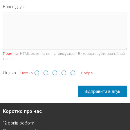
Ваш відгук:
Примітка:
HTML розмітка не підтримується! Використовуйте звичайний
текст.
Оцінка
Погано
Добре
Відправити відгук
Коротко про нас
12 років роботи