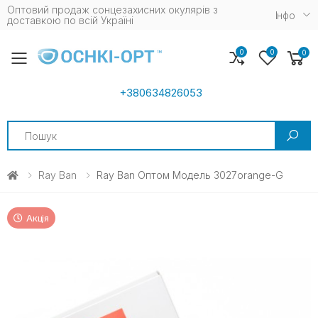
Оптовий продаж сонцезахисних окулярів з
Iнфо
доставкою по всій Україні
0
0
0
Toggle mobile menu
+380634826053
Search
Ray Ban
Ray Ban Оптом Модель 3027orange-G
Акція