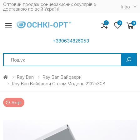
Оптовий продаж сонцезахисних окулярів з
Iнфо
доставкою по всій Україні
0
0
0
Toggle mobile menu
+380634826053
Search
Ray Ban
Ray Ban Вайфаєри
Ray Ban Вайфаєри Оптом Модель 2132a308
Акція