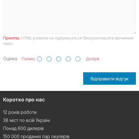
Примітка:
HTML розмітка не підтримується! Використовуйте звичайний
текст.
Оцінка
Погано
Добре
Відправити відгук
Коротко про нас
12 років роботи
38 міст по всій Україні
Понад 600 дилерів
150 000 проданих пар окулярів