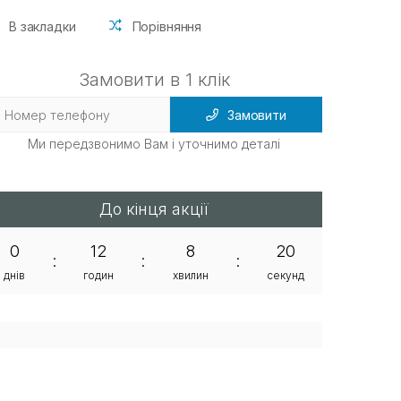
В закладки
Порівняння
Замовити в 1 клік
Замовити
Ми передзвонимо Вам і уточнимо деталі
До кінця акції
0
12
8
20
:
:
:
днів
годин
хвилин
секунд