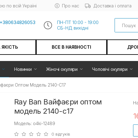
ю по всій Україні
Про нас
Доставка і оплата
Search
+380634826053
ПН-ПТ 10:00 - 19:00
СБ-НД вихiдні
А ЯКІСТЬ
ВСЕ В НАЯВНОСТІ
ДРО
Новинки
Жіночі окуляри
Чоловічі окуляри
йфаєри Оптом Модель 2140-С17
Ray Ban Вайфаєри оптом
На
модель 2140-с17
1
Модель: o4ki-12489
0 відгуків