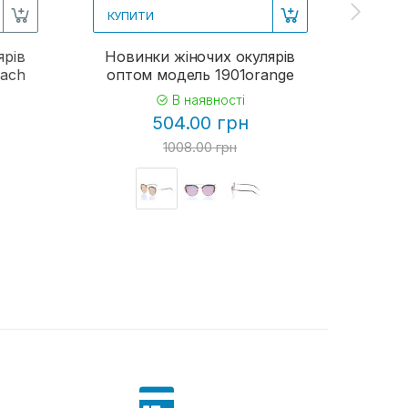
КУПИТИ
КУП
ярів
Новинки жіночих окулярів
Жіно
each
оптом модель 1901orange
В наявності
504.00 грн
1008.00 грн