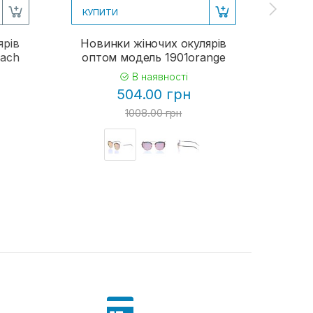
КУПИТИ
КУП
ярів
Новинки жіночих окулярів
Жіно
each
оптом модель 1901orange
В наявності
504.00 грн
1008.00 грн