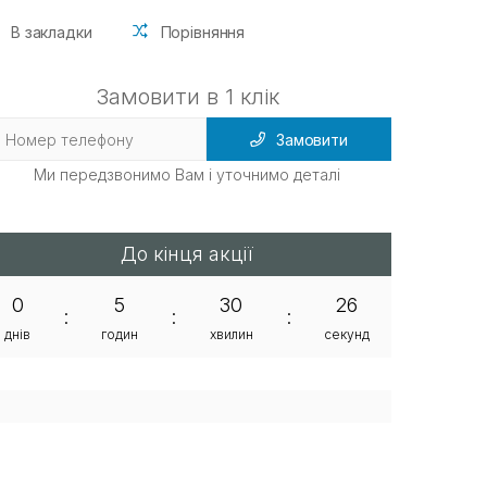
В закладки
Порівняння
Замовити в 1 клік
Замовити
Ми передзвонимо Вам і уточнимо деталі
До кінця акції
0
5
30
26
:
:
:
днів
годин
хвилин
секунд