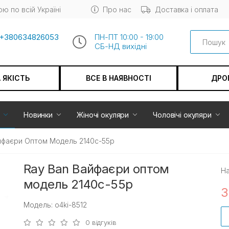
ю по всій Україні
Про нас
Доставка і оплата
Search
+380634826053
ПН-ПТ 10:00 - 19:00
СБ-НД вихiдні
А ЯКІСТЬ
ВСЕ В НАЯВНОСТІ
ДРО
Новинки
Жіночі окуляри
Чоловічі окуляри
йфаєри Оптом Модель 2140c-55p
Ray Ban Вайфаєри оптом
На
модель 2140c-55p
3
Модель: o4ki-8512
0 відгуків