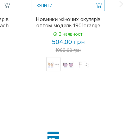
КУПИТИ
КУП
ярів
Новинки жіночих окулярів
Жіно
each
оптом модель 1901orange
В наявності
504.00 грн
1008.00 грн