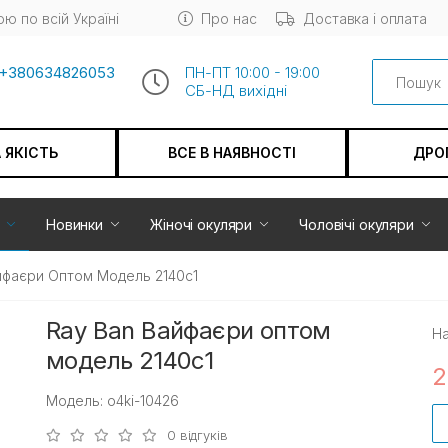
ю по всій Україні
Про нас
Доставка і оплата
Search
+380634826053
ПН-ПТ 10:00 - 19:00
СБ-НД вихiдні
А ЯКІСТЬ
ВСЕ В НАЯВНОСТІ
ДРО
Новинки
Жіночі окуляри
Чоловічі окуляри
йфаєри Оптом Модель 2140c1
Ray Ban Вайфаєри оптом
На
модель 2140c1
2
Модель: o4ki-10426
0 відгуків