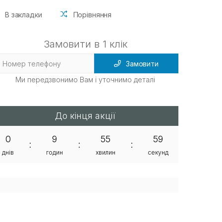
В закладки
Порівняння
Замовити в 1 клік
Замовити
Ми передзвонимо Вам і уточнимо деталі
До кінця акції
0
9
55
58
:
:
:
днів
годин
хвилин
секунд