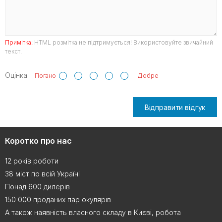
Примітка:
HTML розмітка не підтримується! Використовуйте звичайний
текст.
Оцінка
Погано
Добре
Відправити відгук
Коротко про нас
12 років роботи
38 міст по всій Україні
Понад 600 дилерів
150 000 проданих пар окулярів
А також наявність власного складу в Києві, робота