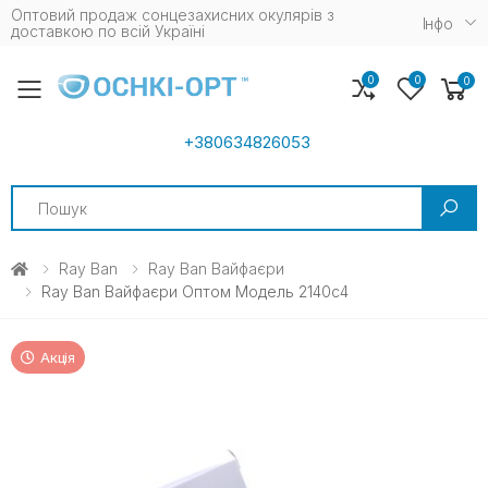
Оптовий продаж сонцезахисних окулярів з
Iнфо
доставкою по всій Україні
0
0
0
Toggle mobile menu
+380634826053
Search
Ray Ban
Ray Ban Вайфаєри
Ray Ban Вайфаєри Оптом Модель 2140c4
Акція