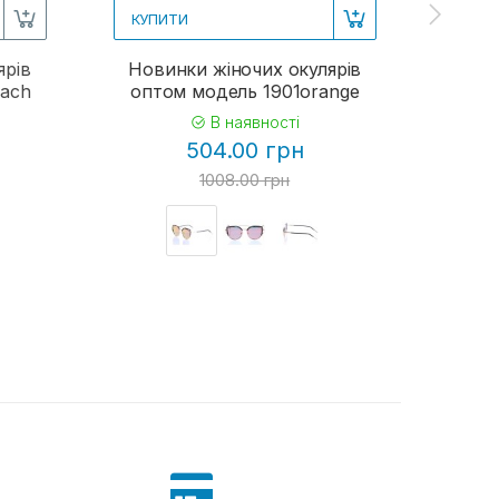
КУПИТИ
КУП
ярів
Новинки жіночих окулярів
Жіно
each
оптом модель 1901orange
В наявності
504.00 грн
1008.00 грн