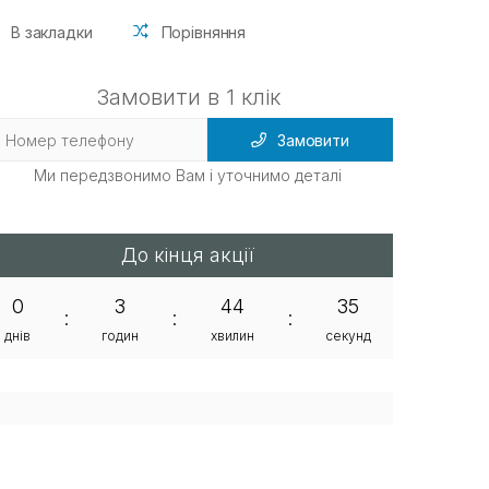
В закладки
Порівняння
Замовити в 1 клік
Замовити
Ми передзвонимо Вам і уточнимо деталі
До кінця акції
0
3
44
34
:
:
:
днів
годин
хвилин
секунд