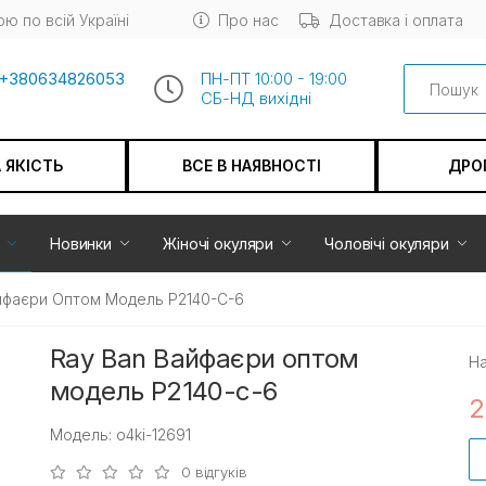
ю по всій Україні
Про нас
Доставка і оплата
Search
+380634826053
ПН-ПТ 10:00 - 19:00
СБ-НД вихiдні
А ЯКІСТЬ
ВСЕ В НАЯВНОСТІ
ДРО
Новинки
Жіночі окуляри
Чоловічі окуляри
йфаєри Оптом Модель P2140-C-6
Ray Ban Вайфаєри оптом
На
модель P2140-c-6
2
Модель: o4ki-12691
0 відгуків