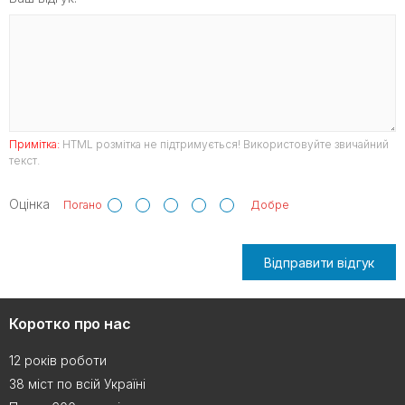
Примітка:
HTML розмітка не підтримується! Використовуйте звичайний
текст.
Оцінка
Погано
Добре
Відправити відгук
Коротко про нас
12 років роботи
38 міст по всій Україні