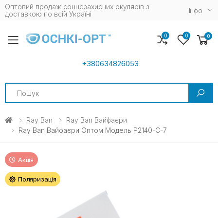
Оптовий продаж сонцезахисних окулярів з
Iнфо
доставкою по всій Україні
0
0
0
Toggle mobile menu
+380634826053
Search
Ray Ban
Ray Ban Вайфаєри
Ray Ban Вайфаєри Оптом Модель P2140-C-7
Акція
Поляризація