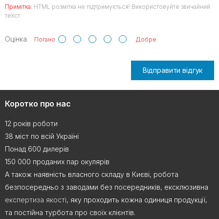
Примітка:
HTML розмітка не підтримується! Використовуйте звичайний
текст.
Оцінка
Погано
Добре
Відправити відгук
Коротко про нас
12 років роботи
38 міст по всій Україні
Понад 600 дилерів
150 000 проданих пар окулярів
А також наявність власного складу в Києві, робота
безпосередньо з заводами без посередників, ексклюзивна
експертиза якості
, яку проходить кожна одиниця продукції,
та постійна турбота про своїх клієнтів.