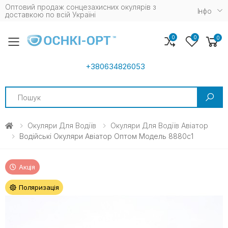
Оптовий продаж сонцезахисних окулярів з
Iнфо
доставкою по всій Україні
0
0
0
Toggle mobile menu
+380634826053
Search
Окуляри Для Водіїв
Окуляри Для Водіїв Авіатор
Водійські Окуляри Авіатор Оптом Модель 8880c1
Акція
Поляризація