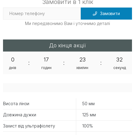
Замовити в 1 клік
Замовити
Ми передзвонимо Вам і уточнимо деталі
До кінця акції
0
17
23
32
:
:
:
днів
годин
хвилин
секунд
Висота лінзи
50 мм
Довжина дужки
125 мм
Захист від ультрафіолету
100%