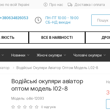
ю по всій Україні
Про нас
Доставка і оплата
Search
+380634826053
ПН-ПТ 10:00 - 19:00
СБ-НД вихiдні
А ЯКІСТЬ
ВСЕ В НАЯВНОСТІ
ДРО
Новинки
Жіночі окуляри
Чоловічі окуляри
віатор
Водійські Окуляри Авіатор Оптом Модель L02-8
Водійські окуляри авіатор
На
оптом модель l02-8
3
Модель: o4ki-12093
0 відгуків