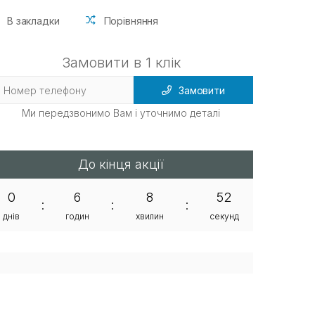
В закладки
Порівняння
Замовити в 1 клік
Замовити
Ми передзвонимо Вам і уточнимо деталі
До кінця акції
0
6
8
51
:
:
:
днів
годин
хвилин
секунд