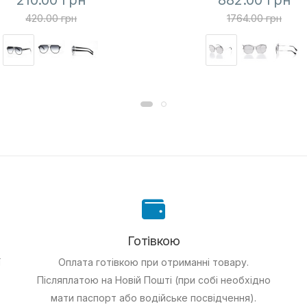
210.00 грн
882.00 грн
420.00 грн
1764.00 грн
Готівкою
ї
Оплата готівкою при отриманні товару.
Післяплатою на Новій Пошті (при собі необхідно
мати паспорт або водійське посвідчення).