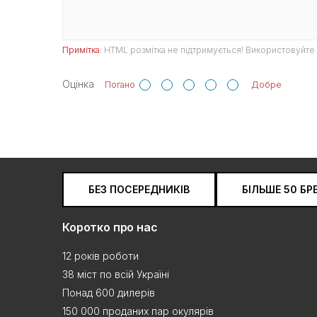
Примітка:
HTML розмітка не підтримується! Використовуйте 
Оцінка
Погано
Добре
БЕЗ ПОСЕРЕДНИКІВ
БІЛЬШЕ 50 БР
Коротко про нас
12 років роботи
38 міст по всій Україні
Понад 600 дилерів
150 000 проданих пар окулярів