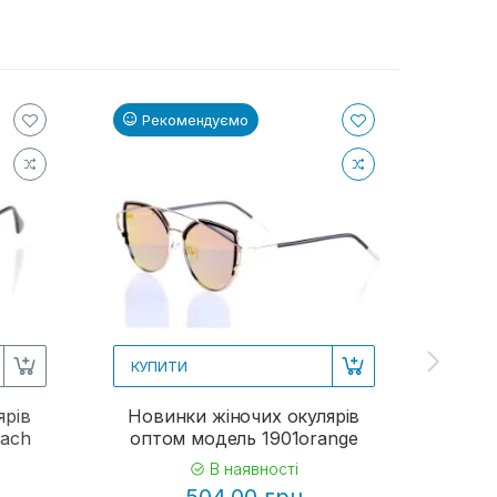
Рекомендуємо
Ре
КУПИТИ
КУП
ярів
Новинки жіночих окулярів
Жіно
each
оптом модель 1901orange
В наявності