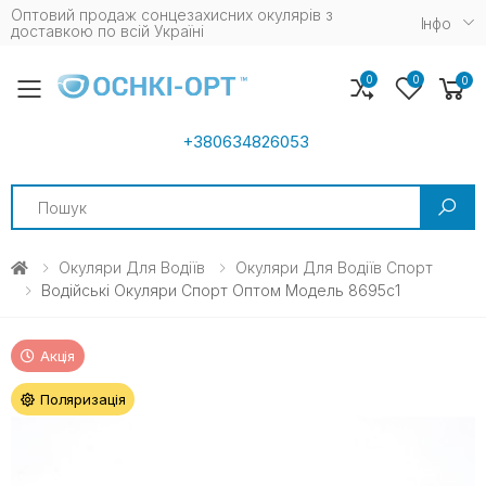
Оптовий продаж сонцезахисних окулярів з
Iнфо
доставкою по всій Україні
0
0
0
Toggle mobile menu
+380634826053
Search
Окуляри Для Водіїв
Окуляри Для Водіїв Спорт
Водійські Окуляри Спорт Оптом Модель 8695c1
Акція
Поляризація