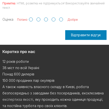
Примітка:
HTML розмітка не підтримується! Використовуйте звичайний
текст.
Оцінка
Погано
Добре
Відправити відгук
Коротко про нас
12 років роботи
38 міст по всій Україні
Понад 600 дилерів
150 000 проданих пар окулярів
А також наявність власного складу в Києві, робота
безпосередньо з заводами без посередників, ексклюзивна
експертиза якості
, яку проходить кожна одиниця продукції,
та постійна турбота про своїх клієнтів.