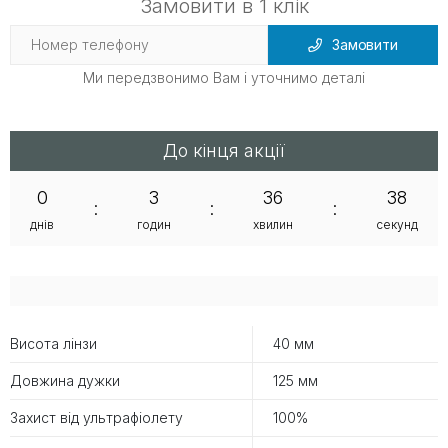
Замовити в 1 клік
Замовити
Ми передзвонимо Вам і уточнимо деталі
До кінця акції
0
3
36
38
:
:
:
днів
годин
хвилин
секунд
Висота лінзи
40 мм
Довжина дужки
125 мм
Захист від ультрафіолету
100%