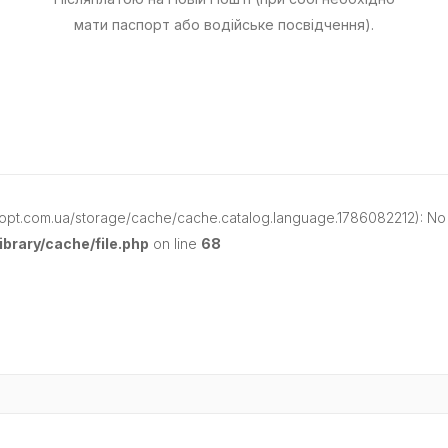
мати паспорт або водійське посвідчення).
opt.com.ua/storage/cache/cache.catalog.language.1786082212): No s
brary/cache/file.php
on line
68