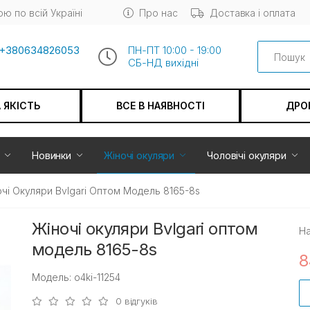
ю по всій Україні
Про нас
Доставка і оплата
Search
+380634826053
ПН-ПТ 10:00 - 19:00
СБ-НД вихiдні
А ЯКІСТЬ
ВСЕ В НАЯВНОСТІ
ДРО
Новинки
Жіночі окуляри
Чоловічі окуляри
чі Окуляри Bvlgari Оптом Модель 8165-8s
Жіночі окуляри Bvlgari оптом
На
модель 8165-8s
8
Модель: o4ki-11254
0 відгуків