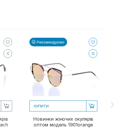
Рекомендуємо
Ре
КУПИТИ
КУП
ярів
Новинки жіночих окулярів
Жіно
each
оптом модель 1901orange