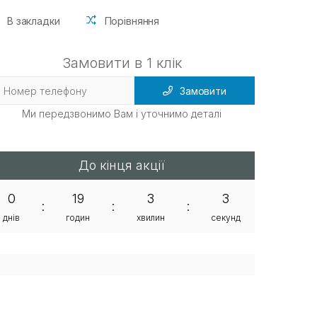
В закладки
Порівняння
Замовити в 1 клік
Замовити
Ми передзвонимо Вам і уточнимо деталі
До кінця акції
0
19
3
2
:
:
:
днів
годин
хвилин
секунд