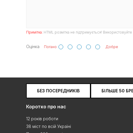
Примітка:
HTML розмітка не підтримується! Використовуйте 
Оцінка
Погано
Добре
БЕЗ ПОСЕРЕДНИКІВ
БІЛЬШЕ 50 БР
Коротко про нас
12 років роботи
38 міст по всій Україні