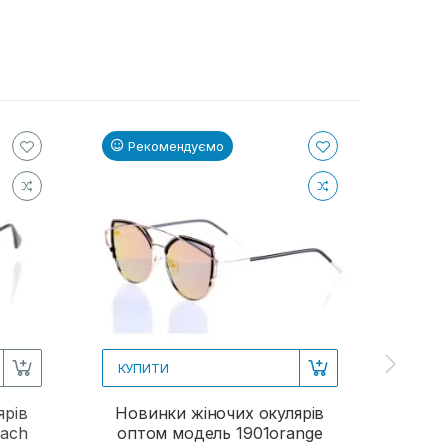
Рекомендуємо
Ре
КУПИТИ
КУП
ярів
Новинки жіночих окулярів
Жіно
each
оптом модель 1901orange