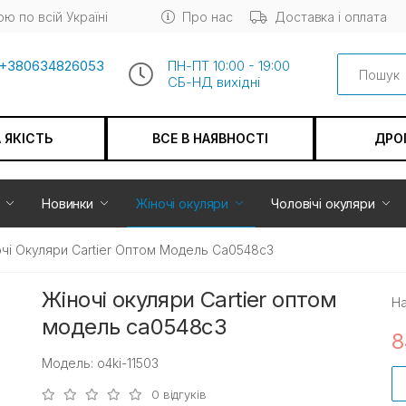
ю по всій Україні
Про нас
Доставка і оплата
Search
+380634826053
ПН-ПТ 10:00 - 19:00
СБ-НД вихiдні
А ЯКІСТЬ
ВСЕ В НАЯВНОСТІ
ДРО
Новинки
Жіночі окуляри
Чоловічі окуляри
чі Окуляри Cartier Оптом Модель Ca0548c3
Жіночі окуляри Cartier оптом
На
модель ca0548c3
8
Модель: o4ki-11503
0 відгуків