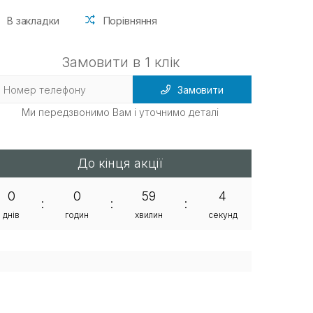
В закладки
Порівняння
Замовити в 1 клік
Замовити
Ми передзвонимо Вам і уточнимо деталі
До кінця акції
0
0
59
4
:
:
:
днів
годин
хвилин
секунд