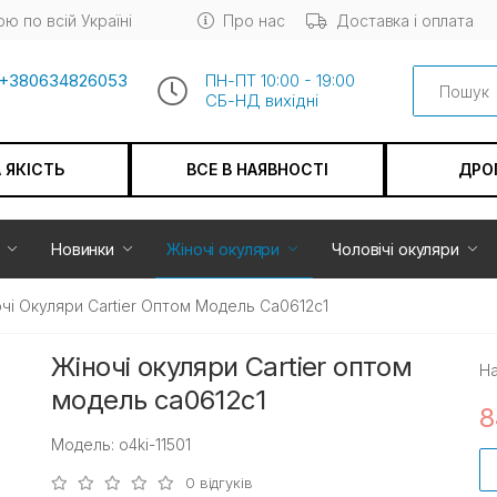
ю по всій Україні
Про нас
Доставка і оплата
Search
+380634826053
ПН-ПТ 10:00 - 19:00
СБ-НД вихiдні
А ЯКІСТЬ
ВСЕ В НАЯВНОСТІ
ДРО
Новинки
Жіночі окуляри
Чоловічі окуляри
чі Окуляри Cartier Оптом Модель Ca0612c1
Жіночі окуляри Cartier оптом
На
модель ca0612c1
8
Модель: o4ki-11501
0 відгуків