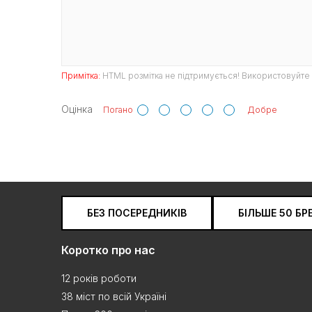
Примітка:
HTML розмітка не підтримується! Використовуйте 
Оцінка
Погано
Добре
БЕЗ ПОСЕРЕДНИКІВ
БІЛЬШЕ 50 БР
Коротко про нас
12 років роботи
38 міст по всій Україні