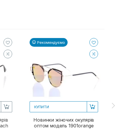
Рекомендуємо
Ре
КУПИТИ
КУП
ярів
Новинки жіночих окулярів
Жіно
each
оптом модель 1901orange