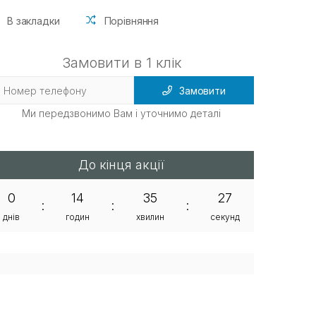
В закладки
Порівняння
Замовити в 1 клік
Замовити
Ми передзвонимо Вам і уточнимо деталі
До кінця акції
0
14
35
27
:
:
:
днів
годин
хвилин
секунд