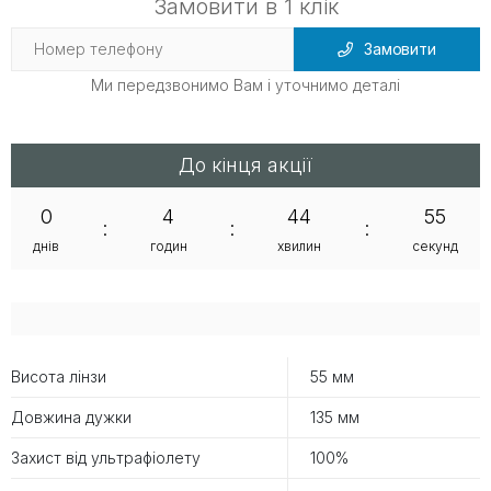
Замовити в 1 клік
Замовити
Ми передзвонимо Вам і уточнимо деталі
До кінця акції
0
4
44
55
:
:
:
днів
годин
хвилин
секунд
Висота лінзи
55 мм
Довжина дужки
135 мм
Захист від ультрафіолету
100%