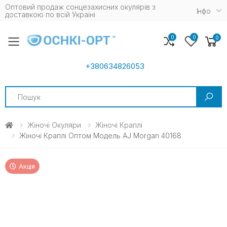
Оптовий продаж сонцезахисних окулярів з
Iнфо
доставкою по всій Україні
0
0
0
Toggle mobile menu
+380634826053
Search
Жіночі Окуляри
Жіночі Краплі
Жіночі Краплі Оптом Модель AJ Morgan 40168
Акція