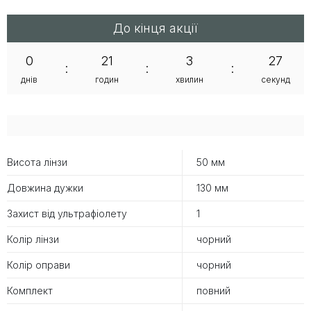
До кінця акції
0
21
3
27
:
:
:
днів
годин
хвилин
секунд
Висота лінзи
50 мм
Довжина дужки
130 мм
Захист від ультрафіолету
1
Колір лінзи
чорний
Колір оправи
чорний
Комплект
повний