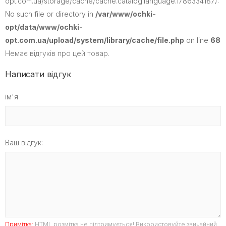
opt.com.ua/storage/cache/cache.catalog.language.1786334187):
No such file or directory in
/var/www/ochki-
opt/data/www/ochki-
opt.com.ua/upload/system/library/cache/file.php
on line
68
Немає відгуків про цей товар.
Написати відгук
ім'я
Ваш відгук:
Примітка:
HTML розмітка не підтримується! Використовуйте звичайний