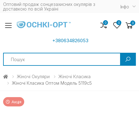
Оптовий продаж сонцезахисних окулярів з
Iнфо
доставкою по всій Україні
0
0
0
Toggle mobile menu
+380634826053
Search
Жіночі Окуляри
Жіночі Класика
Жіночі Класика Оптом Модель 5119c5
Акція