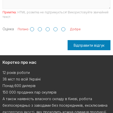
Примітка:
HTML розмітка не підтримується! Використовуйте звичайний
текст.
Оцінка
Погано
Добре
Відправити відгук
Коротко про нас
12 років роботи
38 міст по всій Україні
Понад 600 дилерів
150 000 проданих пар окулярів
А також наявність власного складу в Києві, робота
безпосередньо з заводами без посередників, ексклюзивна
експертиза якості
, яку проходить кожна одиниця продукції,