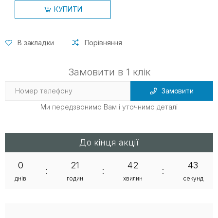
КУПИТИ
В закладки
Порівняння
Замовити в 1 клік
Замовити
Ми передзвонимо Вам і уточнимо деталі
До кінця акції
0
21
42
42
:
:
:
днів
годин
хвилин
секунд