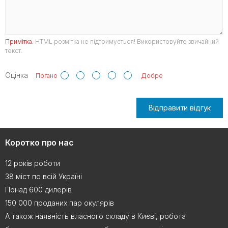
Примітка:
HTML розмітка не підтримується! Використовуйте звичайний
текст.
Оцінка
Погано
Добре
Відправити відгук
Коротко про нас
12 років роботи
38 міст по всій Україні
Понад 600 дилерів
150 000 проданих пар окулярів
А також наявність власного складу в Києві, робота