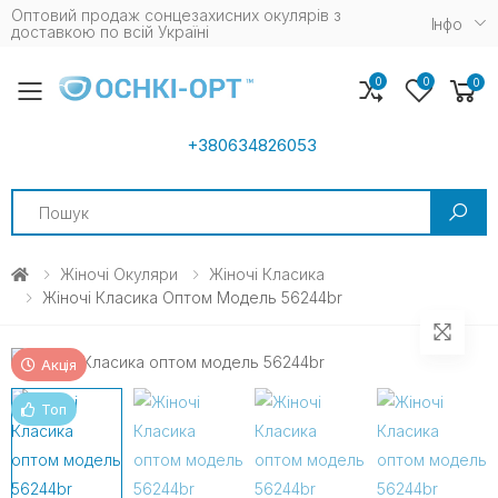
Оптовий продаж сонцезахисних окулярів з
Iнфо
доставкою по всій Україні
0
0
0
Toggle mobile menu
+380634826053
Search
Жіночі Окуляри
Жіночі Класика
Жіночі Класика Оптом Модель 56244br
Акція
Топ