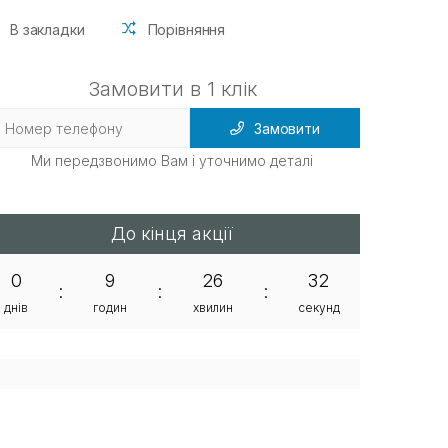
В закладки
Порівняння
Замовити в 1 клік
Замовити
Ми передзвонимо Вам і уточнимо деталі
До кінця акції
0
9
26
32
:
:
:
днів
годин
хвилин
секунд