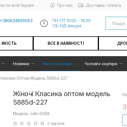
ю по всій Україні
Про нас
Доставка і оплата
Search
+380634826053
ПН-ПТ 10:00 - 19:00
СБ-НД вихiдні
А ЯКІСТЬ
ВСЕ В НАЯВНОСТІ
ДРО
Новинки
Жіночі окуляри
Чоловічі окуляри
 Класика Оптом Модель 5885d-227
Жіночі Класика оптом модель
На
5885d-227
3
Модель: o4ki-5068
0 відгуків