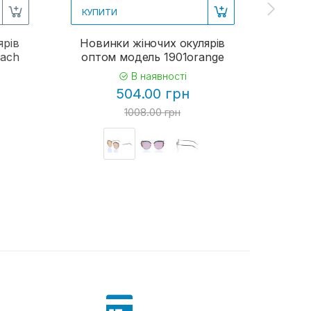
КУПИТИ
КУП
ярів
Новинки жіночих окулярів
Жіно
each
оптом модель 1901orange
В наявності
504.00 грн
1008.00 грн