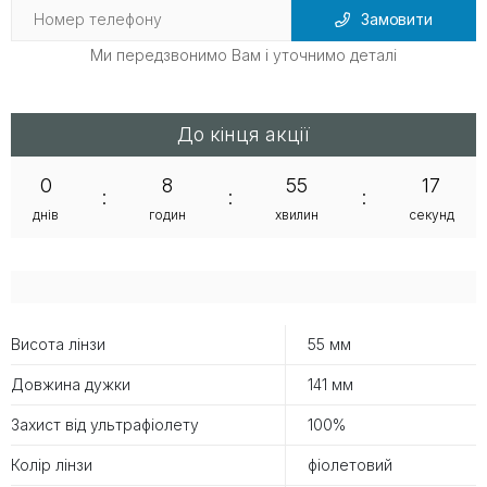
Замовити
Ми передзвонимо Вам і уточнимо деталі
До кінця акції
0
8
55
17
:
:
:
днів
годин
хвилин
секунд
Висота лінзи
55 мм
Довжина дужки
141 мм
Захист від ультрафіолету
100%
Колір лінзи
фіолетовий