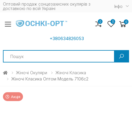
Оптовий продаж сонцезахисних окулярів з
Iнфо
доставкою по всій Україні
0
0
0
Toggle mobile menu
+380634826053
Search
Жіночі Окуляри
Жіночі Класика
Жіночі Класика Оптом Модель 7106c2
Акція