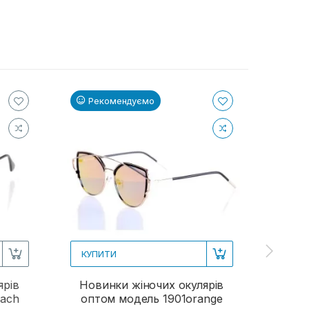
Рекомендуємо
Ре
КУПИТИ
КУП
ярів
Новинки жіночих окулярів
Жіно
each
оптом модель 1901orange