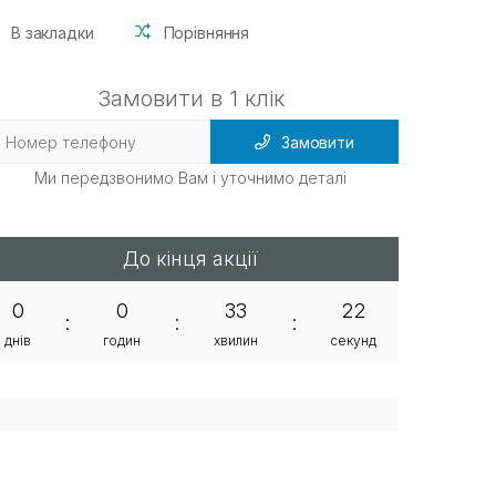
В закладки
Порівняння
Замовити в 1 клік
Замовити
Ми передзвонимо Вам і уточнимо деталі
До кінця акції
0
0
33
21
:
:
:
днів
годин
хвилин
секунд