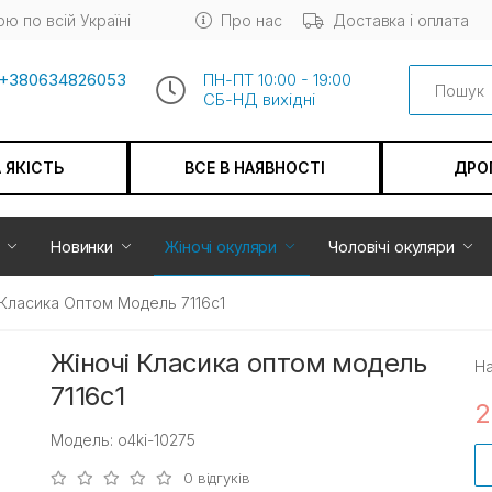
ю по всій Україні
Про нас
Доставка і оплата
Search
+380634826053
ПН-ПТ 10:00 - 19:00
СБ-НД вихiдні
А ЯКІСТЬ
ВСЕ В НАЯВНОСТІ
ДРО
Новинки
Жіночі окуляри
Чоловічі окуляри
 Класика Оптом Модель 7116с1
Жіночі Класика оптом модель
На
7116с1
2
Модель: o4ki-10275
0 відгуків