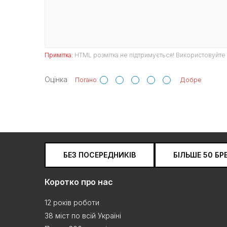
Примітка:
HTML розмітка не підтримується! Використовуйте 
Оцінка
Погано
Добре
БЕЗ ПОСЕРЕДНИКІВ
БІЛЬШЕ 50 БР
Коротко про нас
12 років роботи
38 міст по всій Україні