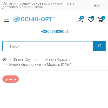
Оптовий продаж сонцезахисних окулярів з
Iнфо
доставкою по всій Україні
0
0
0
Toggle mobile menu
+380634826053
Search
Жіночі Окуляри
Жіночі Класика
Жіночі Класика Оптом Модель 8143c1
Акція