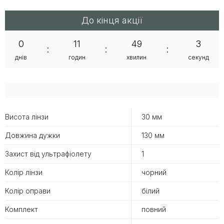
До кінця акції
0
11
49
3
:
:
:
днів
годин
хвилин
секунд
Висота лінзи
30 мм
Довжина дужки
130 мм
Захист від ультрафіолету
1
Колір лінзи
чорний
Колір оправи
білий
Комплект
повний