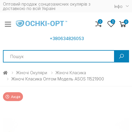
Оптовий продаж сонцезахисних окулярів з
Iнфо
доставкою по всій Україні
0
0
0
Toggle mobile menu
+380634826053
Search
Жіночі Окуляри
Жіночі Класика
Жіночі Класика Оптом Модель АSOS 11521900
Акція