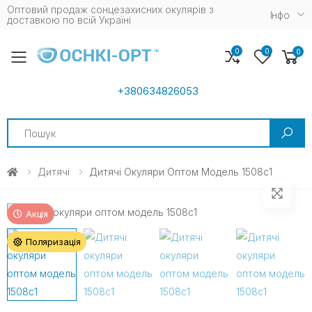
Оптовий продаж сонцезахисних окулярів з
Iнфо
доставкою по всій Україні
0
0
0
Toggle mobile menu
+380634826053
Search
Дитячі
Дитячі Окуляри Оптом Модель 1508c1
Акція
Поляризація