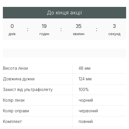
До кінця акції
0
19
35
2
:
:
:
днів
годин
хвилин
секунд
Висота лінзи
48 мм
Довжина дужки
124 мм
Захист від ультрафіолету
100%
Колір лінзи
чорний
Колір оправи
червоний
Комплект
повний