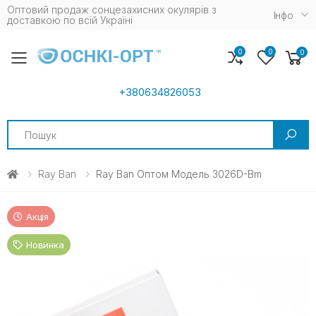
Оптовий продаж сонцезахисних окулярів з
Iнфо
доставкою по всій Україні
0
0
0
Toggle mobile menu
+380634826053
Search
Ray Ban
Ray Ban Оптом Модель 3026D-Bm
Акція
Новинка