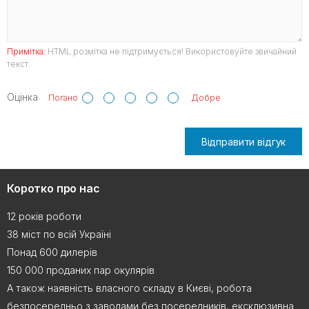
Примітка:
HTML розмітка не підтримується! Використовуйте звичайний
текст.
Оцінка
Погано
Добре
Відправити відгук
Коротко про нас
12 років роботи
38 міст по всій Україні
Понад 600 дилерів
150 000 проданих пар окулярів
А також наявність власного складу в Києві, робота
безпосередньо з заводами без посередників, ексклюзивна