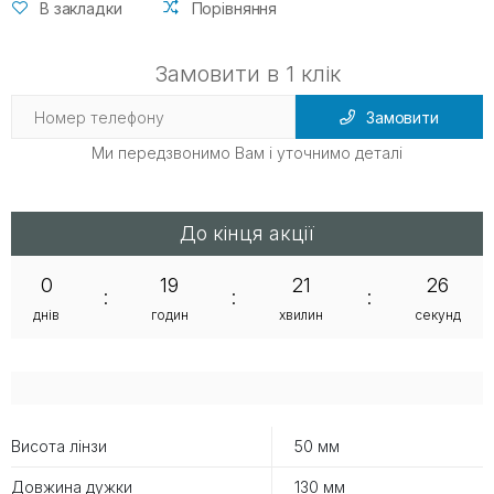
В закладки
Порівняння
Замовити в 1 клік
Замовити
Ми передзвонимо Вам і уточнимо деталі
До кінця акції
0
19
21
26
:
:
:
днів
годин
хвилин
секунд
Висота лінзи
50 мм
Довжина дужки
130 мм