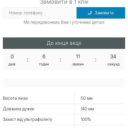
Замовити в 1 клік
Замовити
Ми передзвонимо Вам і уточнимо деталі
До кінця акції
0
6
11
34
:
:
:
днів
годин
хвилин
секунд
Висота лінзи
50 мм
Довжина дужки
140 мм
Захист від ультрафіолету
100%