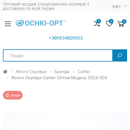
Оптовий продаж сонцезахисних окулярів з
Iнфо
доставкою по всій Україні
0
0
0
Toggle mobile menu
+380634826053
Search
Жіночі Окуляри
Бренди
Cartier
Жіночі Окуляри Cartier Оптом Модель 0024-004
Акція