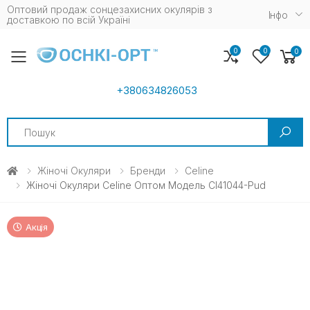
Оптовий продаж сонцезахисних окулярів з
Iнфо
доставкою по всій Україні
0
0
0
Toggle mobile menu
+380634826053
Search
Жіночі Окуляри
Бренди
Celine
Жіночі Окуляри Celine Оптом Модель Cl41044-Pud
Акція