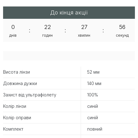
До кінця акції
0
22
27
55
:
:
:
днів
годин
хвилин
секунд
Висота лінзи
52 мм
Довжина дужки
140 мм
Захист від ультрафіолету
100%
Колір лінзи
синій
Колір оправи
синій
Комплект
повний