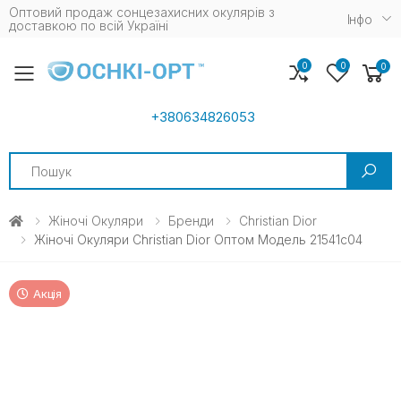
Оптовий продаж сонцезахисних окулярів з
Iнфо
доставкою по всій Україні
0
0
0
Toggle mobile menu
+380634826053
Search
Жіночі Окуляри
Бренди
Christian Dior
Жіночі Окуляри Christian Dior Оптом Модель 21541c04
Акція