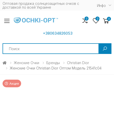
Оптовая продажа солнцезащитных очков c
Инфо
доставкой по всей Украине
0
0
0
Toggle mobile menu
+380634826053
Search
Женские Очки
Бренды
Christian Dior
Женские Очки Christian Dior Оптом Модель 21541c04
Акция