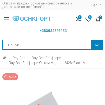
Оптовий продаж сонцезахисних окулярів з
Iнфо
доставкою по всій Україні
0
0
0
Toggle mobile menu
+380634826053
Search
Ray Ban
Ray Ban Вайфаєри
Ray Ban Вайфаєри Оптом Модель 2428-Black-M
Акція