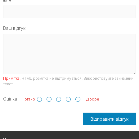
Ваш відгук:
Примітка:
HTML розмітка не підтримується! Використовуйте звичайний
текст.
Оцінка
Погано
Добре
Відправити відгук