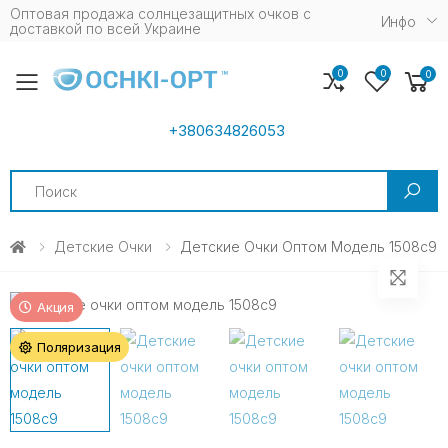
Оптовая продажа солнцезащитных очков c
Инфо
доставкой по всей Украине
0
0
0
Toggle mobile menu
+380634826053
Search
Детские Очки
Детские Очки Оптом Модель 1508c9
Акция
Поляризация