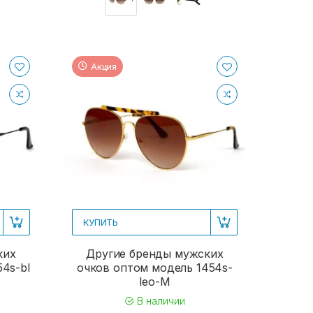
Акция
КУПИТЬ
ких
Другие бренды мужских
4s-bl
очков оптом модель 1454s-
leo-M
В наличии