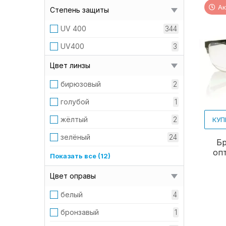
148 мм
1
Ак
Степень защиты
150 мм
50
UV 400
344
151 мм
1
UV400
3
153 мм
1
Цвет линзы
полный
1
бирюзовый
2
голубой
1
жёлтый
2
КУП
зелёный
24
Бр
оп
зеркальный
1
Показать все (12)
коричневый
73
Цвет оправы
оранжевый
2
белый
4
прозрачный
1
бронзавый
1
розовый
2