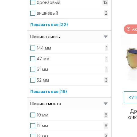
бронзовый
13
ртутный
12
вишнёвый
2
серебрянный
1
желтый
1
Показать все (22)
Ак
серый
20
зеленый
1
Ширина линзы
синий
9
золотой
55
144 мм
1
сиреневый
3
коричневый
22
47 мм
1
фиолетовый
4
красный
6
51 мм
1
чёрный
186
леопардовый
3
52 мм
3
металлик
70
53 мм
4
Показать все (15)
КУП
молочный
1
54 мм
4
Ширина моста
оранжевый
1
Др
55 мм
29
10 мм
8
очк
принт
1
56 мм
15
12 мм
6
прозрачный
2
57 мм
25
13 мм
8