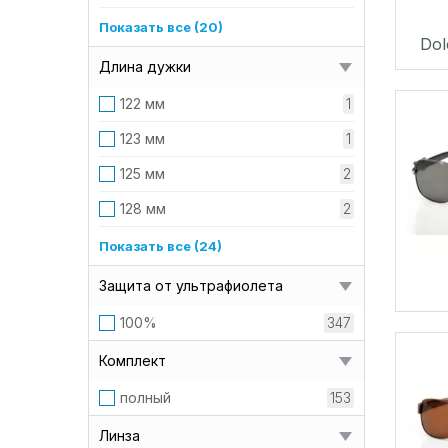
40 мм
3
Показать все (20)
Dol
42 мм
6
Длина дужки
43 мм
14
122 мм
1
44 мм
4
123 мм
1
45 мм
30
125 мм
2
46 мм
7
128 мм
2
47 мм
29
130 мм
26
Показать все (24)
48 мм
21
131 мм
2
Защита от ультрафиолета
48мм
1
132 мм
4
100%
347
49 мм
7
133 м
1
Комплект
50 мм
87
133 мм
1
полный
153
51 мм
12
134 мм
3
Линза
52 мм
37