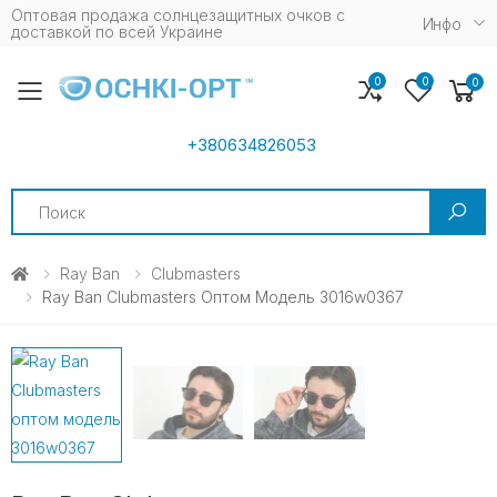
Оптовая продажа солнцезащитных очков c
Инфо
доставкой по всей Украине
0
0
0
Toggle mobile menu
+380634826053
Search
Ray Ban
Clubmasters
Ray Ban Clubmasters Оптом Модель 3016w0367