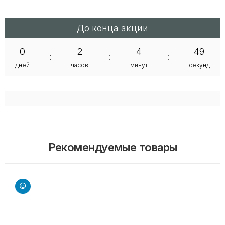
До конца акции
0
2
4
49
:
:
:
дней
часов
минут
секунд
Рекомендуемые товары