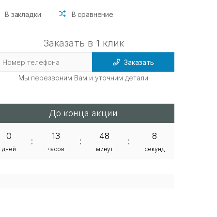
В закладки
В сравнение
Заказать в 1 клик
Заказать
Мы перезвоним Вам и уточним детали
До конца акции
0
13
48
7
:
:
:
дней
часов
минут
секунд