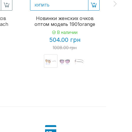
КУПИТЬ
КУПИ
ков
Новинки женских очков
Женс
each
оптом модель 1901orange
В наличии
504.00 грн
1008.00 грн