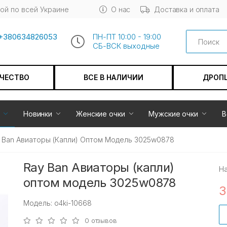
ой по всей Украине
О нас
Доставка и оплата
Search
+380634826053
ПН-ПТ 10:00 - 19:00
СБ-ВСК выходные
АЧЕСТВО
ВСЕ В НАЛИЧИИ
ДРОП
Новинки
Женские очки
Мужские очки
В
 Ban Авиаторы (капли) Оптом Модель 3025w0878
Ray Ban Авиаторы (капли)
Н
оптом модель 3025w0878
3
Модель: o4ki-10668
0 отзывов