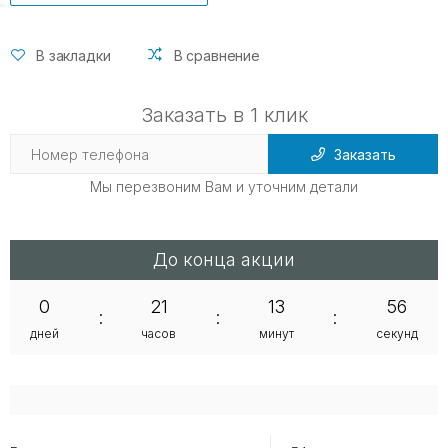
В закладки
В сравнение
Заказать в 1 клик
Заказать
Мы перезвоним Вам и уточним детали
До конца акции
0
21
13
56
:
:
:
дней
часов
минут
секунд