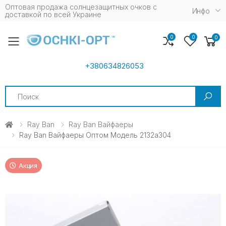
Оптовая продажа солнцезащитных очков c
Инфо
доставкой по всей Украине
0
0
0
Toggle mobile menu
+380634826053
Search
Ray Ban
Ray Ban Вайфаеры
Ray Ban Вайфаеры Оптом Модель 2132a304
Акция