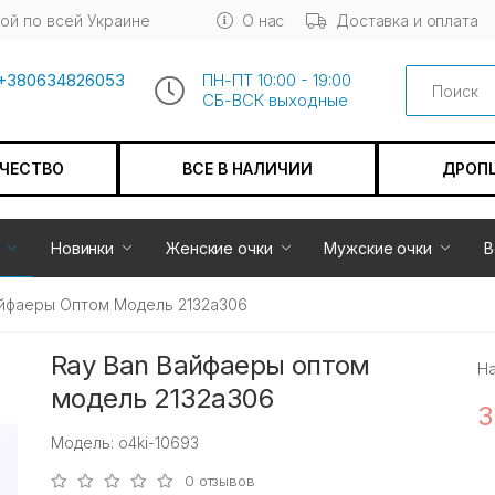
ой по всей Украине
О нас
Доставка и оплата
Search
+380634826053
ПН-ПТ 10:00 - 19:00
СБ-ВСК выходные
АЧЕСТВО
ВСЕ В НАЛИЧИИ
ДРОП
Новинки
Женские очки
Мужские очки
В
айфаеры Оптом Модель 2132a306
Ray Ban Вайфаеры оптом
Н
модель 2132a306
3
Модель: o4ki-10693
0 отзывов