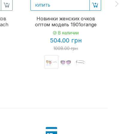
КУПИТЬ
КУПИ
ков
Новинки женских очков
Женс
each
оптом модель 1901orange
В наличии
504.00 грн
1008.00 грн