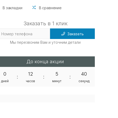
В закладки
В сравнение
Заказать в 1 клик
Заказать
Мы перезвоним Вам и уточним детали
До конца акции
0
12
5
40
:
:
:
дней
часов
минут
секунд