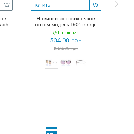
КУПИТЬ
КУПИ
ков
Новинки женских очков
Женс
each
оптом модель 1901orange
В наличии
504.00 грн
1008.00 грн