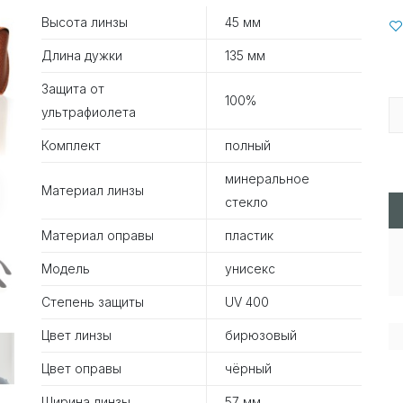
Высота линзы
45 мм
Длина дужки
135 мм
Защита от
100%
ультрафиолета
Комплект
полный
минеральное
Материал линзы
стекло
Материал оправы
пластик
Модель
унисекс
Степень защиты
UV 400
Цвет линзы
бирюзовый
Цвет оправы
чёрный
Ширина линзы
57 мм