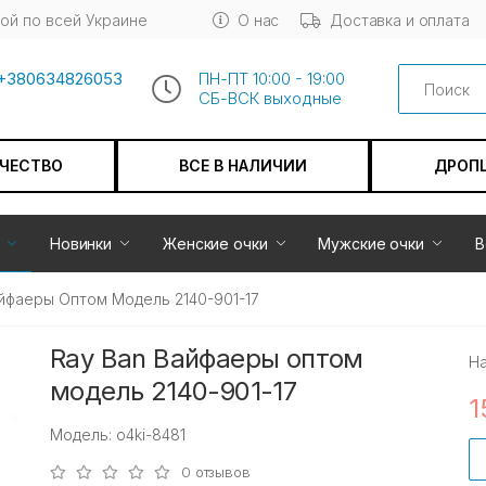
ой по всей Украине
О нас
Доставка и оплата
Search
+380634826053
ПН-ПТ 10:00 - 19:00
СБ-ВСК выходные
АЧЕСТВО
ВСЕ В НАЛИЧИИ
ДРОП
Новинки
Женские очки
Мужские очки
В
йфаеры Оптом Модель 2140-901-17
Ray Ban Вайфаеры оптом
Н
модель 2140-901-17
1
Модель: o4ki-8481
0 отзывов