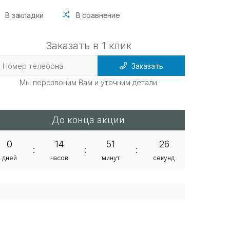
В закладки
В сравнение
Заказать в 1 клик
Заказать
Мы перезвоним Вам и уточним детали
До конца акции
0
14
51
26
:
:
:
дней
часов
минут
секунд