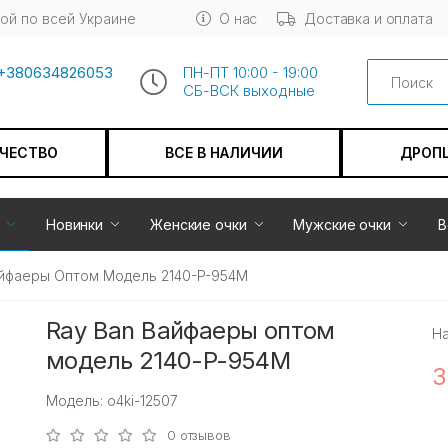
ой по всей Украине
О нас
Доставка и оплата
Search
+380634826053
ПН-ПТ 10:00 - 19:00
СБ-ВСК выходные
АЧЕСТВО
ВСЕ В НАЛИЧИИ
ДРОП
Новинки
Женские очки
Мужские очки
В
айфаеры Оптом Модель 2140-P-954M
Ray Ban Вайфаеры оптом
Н
модель 2140-P-954M
3
Модель: o4ki-12507
0 отзывов