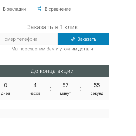
В закладки
В сравнение
Заказать в 1 клик
Заказать
Мы перезвоним Вам и уточним детали
До конца акции
0
4
57
55
:
:
:
дней
часов
минут
секунд