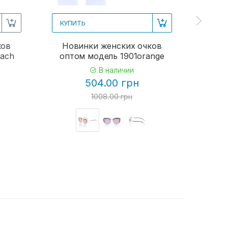
КУПИТЬ
КУПИ
ков
Новинки женских очков
Женс
each
оптом модель 1901orange
В наличии
504.00 грн
1008.00 грн